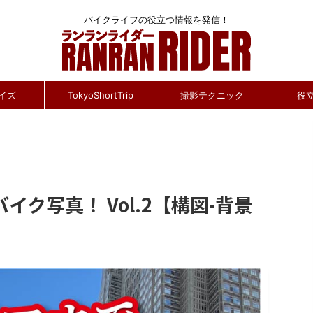
バイクライフの役立つ情報を発信！
イズ
TokyoShortTrip
撮影テクニック
役
ク写真！ Vol.2【構図-背景